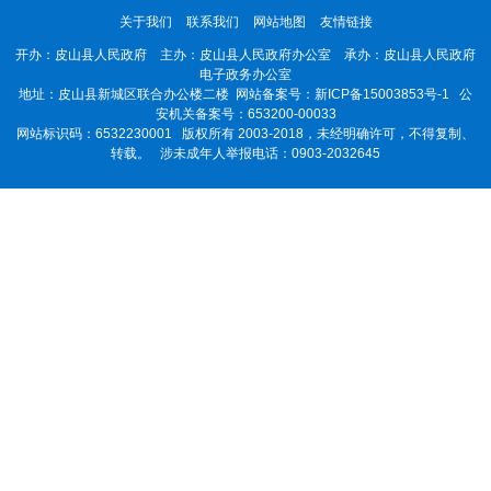
关于我们
联系我们
网站地图
友情链接
开办：皮山县人民政府 主办：皮山县人民政府办公室 承办：皮山县人民政府
电子政务办公室
地址：皮山县新城区联合办公楼二楼 网站备案号：
新ICP备15003853号-1
公
安机关备案号：653200-00033
网站标识码：6532230001
版权所有 2003-2018，未经明确许可，不得复制、
转载。 涉未成年人举报电话：0903-2032645
张某供水
1
皮山县水利局
类违法行
电话举报
2026
为案