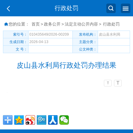
行政处罚
您的位置：
首页
>
政务公开
>
法定主动公开内容
>
行政处罚
索引号：
010435649/2026-00209
发布机构：
皮山县水利局
生成日期：
2026-04-13
主题分类：
文 号：
公文种类：
皮山县水利局行政处罚办理结果
T
T
序号
执法单位
案件名称
案件来源
受