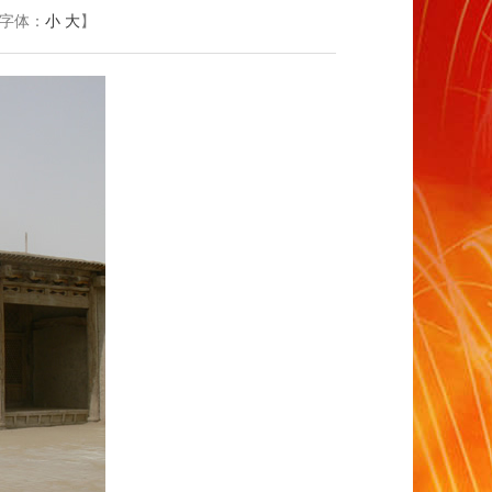
字体：
小
大
】