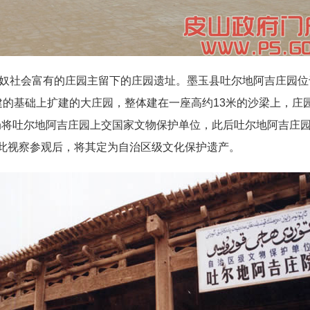
社会富有的庄园主留下的庄园遗址。墨玉县吐尔地阿吉庄园位
的基础上扩建的大庄园，整体建在一座高约13米的沙梁上，庄园于1
理局将吐尔地阿吉庄园上交国家文物保护单位，此后吐尔地阿吉庄
来此视察参观后，将其定为自治区级文化保护遗产。