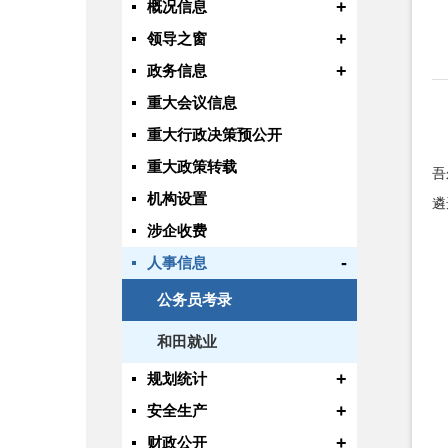
+
概况信息
+
领导之窗
+
政务信息
重大会议信息
重大行政决策预公开
重大政策转载
吾
机构设置
遴
涉企收费
-
人事信息
公务员考录
和田就业
+
规划统计
+
安全生产
+
财政公开