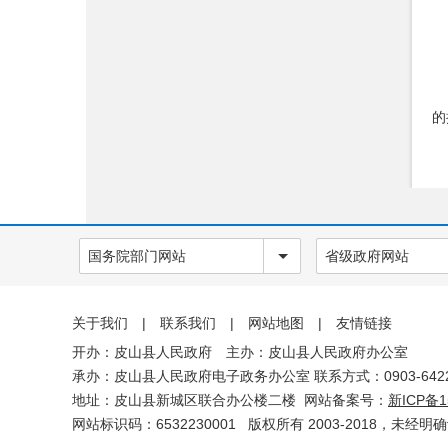
交通运输
旅游
双随机一公开
的
应急管理
建议提案办理情况
法治政府年度报告
（
权责清单
政府信息
国务院部门网站
省级政府网站
公开年报
位
关于我们
|
联系我们
|
网站地图
|
友情链接
网站工作
开办：皮山县人民政府 主办：皮山县人民政府办公室
报表
承办：皮山县人民政府电子政务办公室 联系方式：0903-6422
（
地址：皮山县新城区联合办公楼二楼 网站备案号：
新ICP备1
依申请公
位
网站标识码：6532230001
版权所有 2003-2018，未经明
开